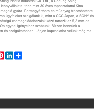
ing Plastic Industrial Co. Ltd., a Cheung Shing
leányvállalata, több mint 30 éves tapasztalattal Kína
magoló gyára. Formagyártásra és műanyag fröccsöntésre
yan ügyfeleket szolgálunk ki, mint a CCC Japan, a SONY és
inőségű csomagolódobozaink közé tartozik az 5,2 mm-es
 Ön egyedi igényeihez szabtunk. Bízzon bennünk a
en és szolgáltatásban. Lépjen kapcsolatba velünk még ma!
atsApp
Pinterest
LinkedIn
Share