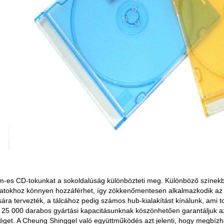
m-es CD-tokunkat a sokoldalúság különbözteti meg. Különböző színekbe
latokhoz könnyen hozzáférhet, így zökkenőmentesen alkalmazkodik az 
sára tervezték, a tálcához pedig számos hub-kialakítást kínálunk, ami t
 25 000 darabos gyártási kapacitásunknak köszönhetően garantáljuk az
get. A Cheung Shinggel való együttműködés azt jelenti, hogy megbízh