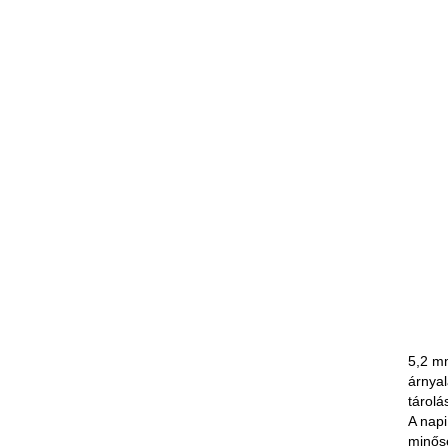
5,2 m
árnya
tárolá
A napi
minősé