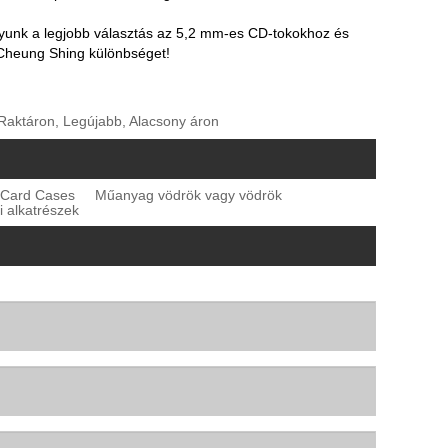
yunk a legjobb választás az 5,2 mm-es CD-tokokhoz és
 Cheung Shing különbséget!
, Raktáron, Legújabb, Alacsony áron
 Card Cases
Műanyag vödrök vagy vödrök
i alkatrészek