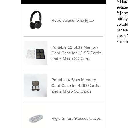
A HuiZ
évtize
fejles
edény
Retro stílusú fejhallgató
sokol
Kínála
karcs
karton
Portable 12 Slots Memory
Card Case for 12 SD Cards
and 6 Micro SD Cards
Portable 4 Slots Memory
Card Case for 4 SD Cards
and 2 Micro SD Cards
Rigid Smart Glasses Cases