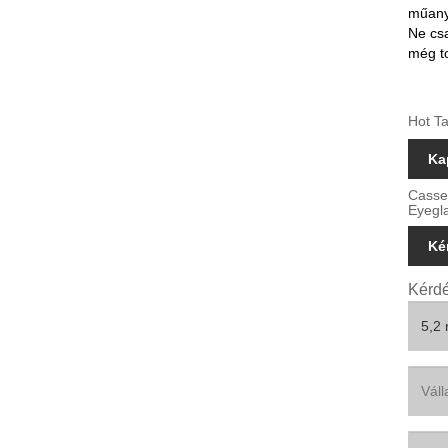
műany
Ne cs
még t
Hot Ta
Ka
Casse
Eyegl
Ké
Kérdé