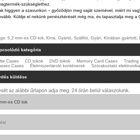
agtermék-szükséglethez.
ak higgyen a szavunkon – győződjön meg saját szemével, miért mi vag
ovább. Küldje el nekünk penészkérését még ma, és tapasztalja meg a
gs: 5,2 mm-es CD-tok, Kína, Gyártó, Szállító, Gyári, Kínában gyártott
pcsolódó kategória
tte Cases
CD tokok
DVD tokok
Memory Card Cases
Trading
asses Cases
Élelmiszertároló konténerek
Szórakoztató elektronika
rdés küldése
sét az alábbi űrlapon adja meg. 24 órán belül válaszolunk.