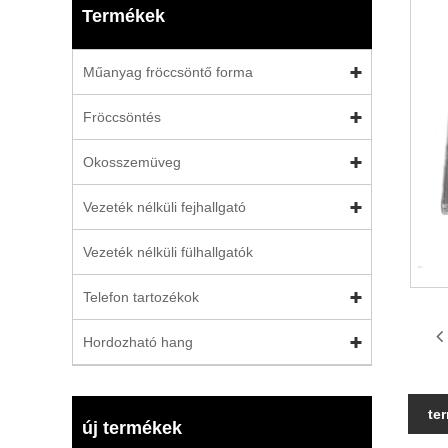
Termékek
Műanyag fröccsöntő forma
Fröccsöntés
Okosszemüveg
Vezeték nélküli fejhallgató
Vezeték nélküli fülhallgatók
Telefon tartozékok
Hordozható hang
te
új termékek