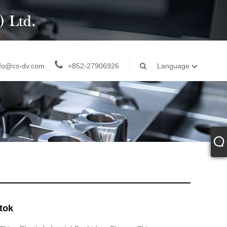
nfo@cs-dv.com
+852-27906926
Language
tok