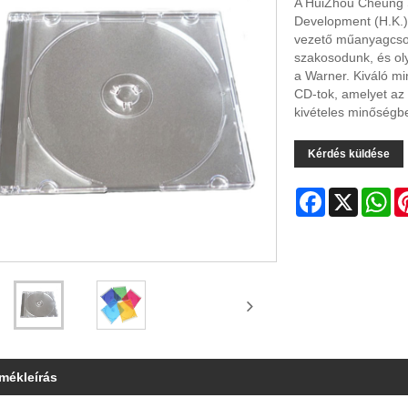
A HuiZhou Cheung Sh
Development (H.K.) 
vezető műanyagcso
szakosodunk, és ol
a Warner. Kiváló m
CD-tok, amelyet az
kivételes minőségb
Kérdés küldése
Facebook
X
Wh
rmékleírás