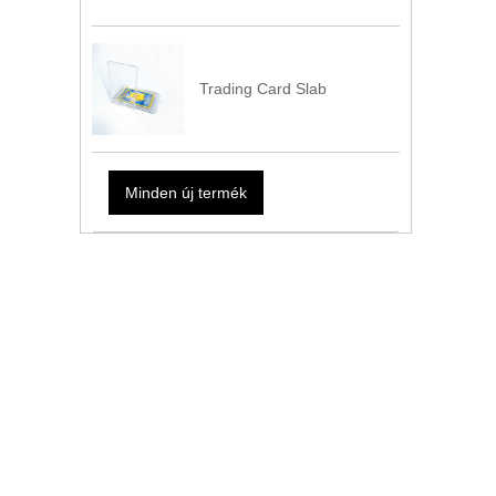
Trading Card Slab
Minden új termék