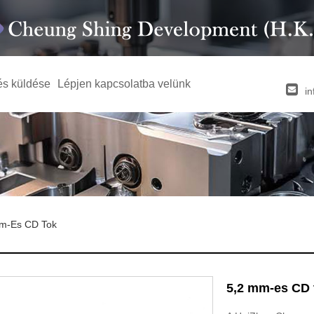
és küldése
Lépjen kapcsolatba velünk
i
m-Es CD Tok
5,2 mm-es CD 