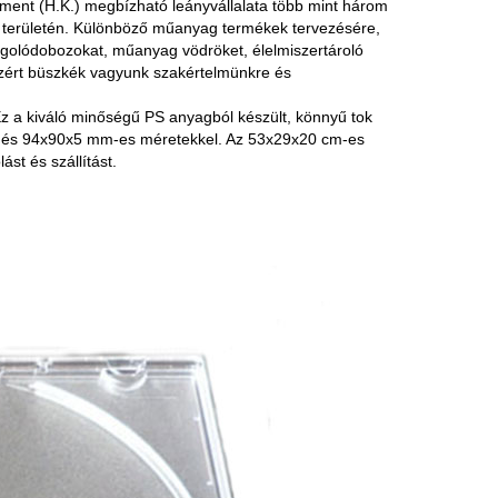
ment (H.K.) megbízható leányvállalata több mint három
s területén. Különböző műanyag termékek tervezésére,
magolódobozokat, műanyag vödröket, élelmiszertároló
zért büszkék vagyunk szakértelmünkre és
z a kiváló minőségű PS anyagból készült, könnyű tok
l és 94x90x5 mm-es méretekkel. Az 53x29x20 cm-es
st és szállítást.