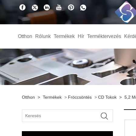
Otthon
Rólunk
Termékek
Hír
Terméktervezés
Kérd
Otthon
>
Termékek
>
Fröccsöntés
>
CD Tokok
>
5,2 M