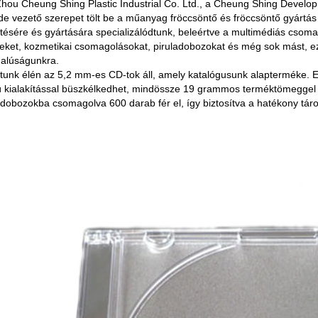
hou Cheung Shing Plastic Industrial Co. Ltd., a Cheung Shing Develop
de vezető szerepet tölt be a műanyag fröccsöntő és fröccsöntő gyártá
ztésére és gyártására specializálódtunk, beleértve a multimédiás cso
eket, kozmetikai csomagolásokat, piruladobozokat és még sok mást, e
dalúságunkra.
tunk élén az 5,2 mm-es CD-tok áll, amely katalógusunk alapterméke. E
ú kialakítással büszkélkedhet, mindössze 19 grammos terméktömegge
dobozokba csomagolva 600 darab fér el, így biztosítva a hatékony tárolá