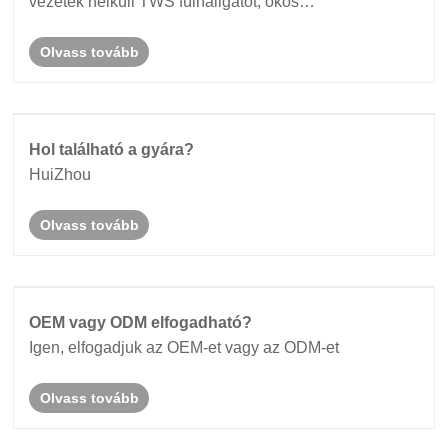
vezeték nélküli TWS fülhallgatót, okos
hangszemüveget, gyorstöltőt és háztartási kisgépeket.
Olvass tovább
Hol található a gyára?
HuiZhou
Olvass tovább
OEM vagy ODM elfogadható?
Igen, elfogadjuk az OEM-et vagy az ODM-et
Olvass tovább