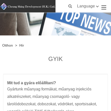
Language
Otthon
>
Hír
GYIK
Mit tud a gyára előállítani?
Gyártunk műanyag formákat, műanyag injekciós
alkatrészeket, műanyag csomagoló- vagy
tárolódobozokat, dobozokat, vödröket, sportsisakot,