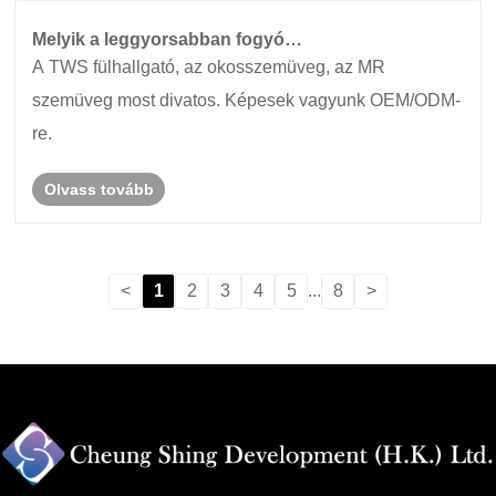
Melyik a leggyorsabban fogyó
szórakoztatóelektronikai eszköz?
A TWS fülhallgató, az okosszemüveg, az MR
szemüveg most divatos. Képesek vagyunk OEM/ODM-
re.
Olvass tovább
<
1
2
3
4
5
...
8
>