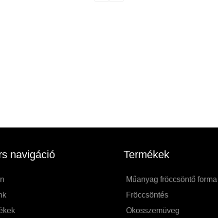
s navigáció
Termékek
on
Műanyag fröccsöntő forma
nk
Fröccsöntés
ékek
Okosszemüveg