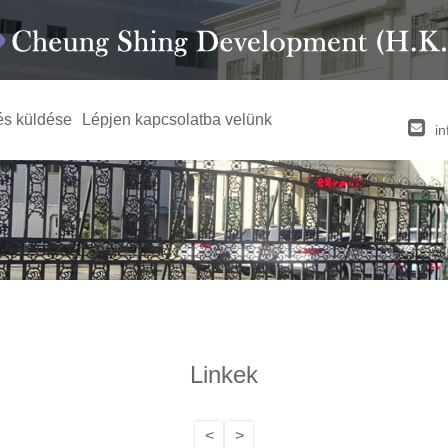
és küldése
Lépjen kapcsolatba velünk
i
Linkek
<
>