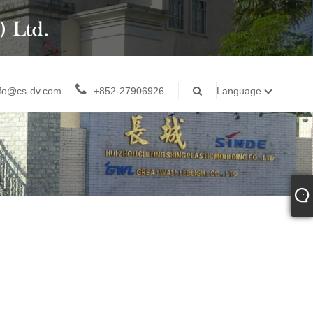
nfo@cs-dv.com
+852-27906926
Language