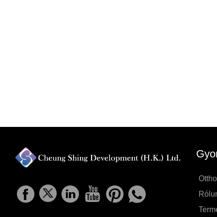
Gyor
Otth
Rólu
Term