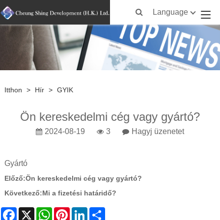
Language
Itthon
>
Hír
>
GYIK
Ön kereskedelmi cég vagy gyártó?
2024-08-19
3
Hagyj üzenetet
Gyártó
Előző:
Ön kereskedelmi cég vagy gyártó?
Következő:
Mi a fizetési határidő?
Facebook
X
WhatsApp
Pinterest
LinkedIn
Share