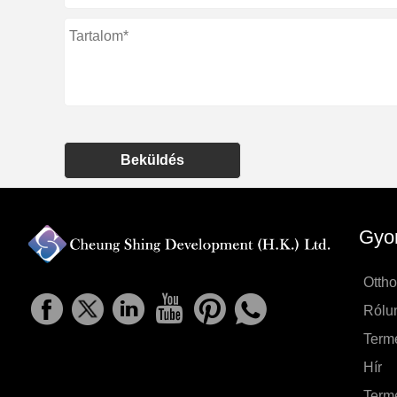
Beküldés
Gyor
Otth
Rólu
Term
Hír
Term