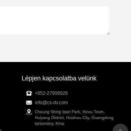
Lépjen kapcsolatba velünk
+852-27906926
info@cs-dv.com
Cheung Shing Ipari Park, Xinxu Town,
Huiyang District, Huizhou City, Guangdong
tartomány, Kína
k