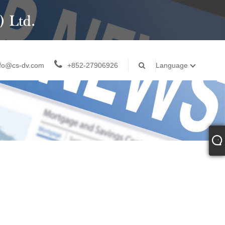
nfo@cs-dv.com
+852-27906926
Language