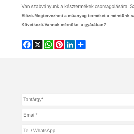
Van szabványunk a késztermékek csomagolására. Szál
Előző:
Megtervezheti a műanyag terméket a méretünk s
Következő:
Vannak mérnökei a gyárában?
Facebook
X
WhatsApp
Pinterest
LinkedIn
Share