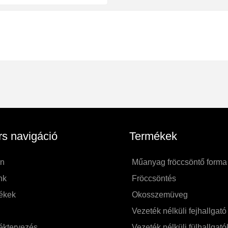
s navigáció
Termékek
on
Műanyag fröccsöntő forma
nk
Fröccsöntés
ékek
Okosszemüveg
Vezeték nélküli fejhallgató
éktervezés
Vezeték nélküli fülhallgató