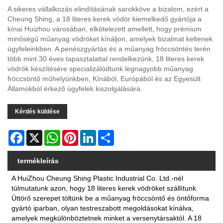
A sikeres vállalkozás elindításának sarokköve a bizalom, ezért a
Cheung Shing, a 18 literes kerek vödör kiemelkedő gyártója a
kínai Huizhou városában, elkötelezett amellett, hogy prémium
minőségű műanyag vödröket kínáljon, amelyek bizalmat keltenek
ügyfeleinkben. A penészgyártás és a műanyag fröccsöntés terén
több mint 30 éves tapasztalattal rendelkezünk, 18 literes kerek
vödrök készítésére specializálódtunk legnagyobb műanyag
fröccsöntő műhelyünkben, Kínából, Európából és az Egyesült
Államokból érkező ügyfelek kiszolgálására.
Kérdés küldése
Facebook
X
WhatsApp
Pinterest
LinkedIn
Share
termékleírás
A HuiZhou Cheung Shing Plastic Industrial Co. Ltd.-nél
túlmutatunk azon, hogy 18 literes kerek vödröket szállítunk.
Úttörő szerepet töltünk be a műanyag fröccsöntő és öntőforma
gyártó iparban, olyan testreszabott megoldásokat kínálva,
amelyek megkülönböztetnek minket a versenytársaktól. A 18