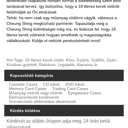
felvértezett csapatunk minden formát a tökéletesség szem előtt
tartásával tervez, így biztosítva, hogy a 18 literes kerek vödrök
felülmúlják az Ön elvárásait.
Tehát, ha nem csak egy műanyag vödörre vágyik, válassza a
Cheung Shing megbízható partnerét. Tapasztalja meg a
Cheung Shing különbséget még ma, és fedezze fel, hogy 18
literes kerek vödreink hogyan emelhetik új magasságokba
vállalkozását. Küldje el nekünk penészkérését most!
Hot Tags: 18 literes kerek vödör, Kína, Gyártó, Szállító, Gyári,
Kínában gyártott, Raktáron, Legújabb, Alacsony ár
Kapcsolódó kategória
Cassette Cases
CD tokok
DVD tokok
Memory Card Cases
Trading Card Cases
Műanyag vödrök vagy vödrök
Eyeglasses Cases
Élelmiszertároló konténerek
Szórakoztató elektronikai alkatrészek
Kérdés küldése
Kérdését az alábbi űrlapon adja meg. 24 órán belül
válaszolunk.