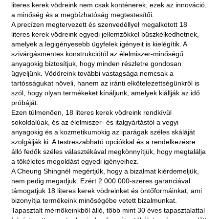
literes kerek vödreink nem csak konténerek; ezek az innováció,
a minőség és a megbízhatóság megtestesítői.
A precízen megtervezett és szenvedéllyel megalkotott 18
literes kerek vödreink egyedi jellemzőkkel büszkélkedhetnek,
amelyek a legigényesebb ügyfelek igényeit is kielégítik. A
szivárgásmentes konstrukciótól az élelmiszer-minőségű
anyagokig biztosítjuk, hogy minden részletre gondosan
ügyeljünk. Vödöreink további vastagsága nemcsak a
tartósságukat növeli, hanem az iránti elkötelezettségünkről is
szól, hogy olyan termékeket kínáljunk, amelyek kiállják az idő
próbáját.
Ezen túlmenően, 18 literes kerek vödreink rendkívül
sokoldalúak, és az élelmiszer- és italgyártástól a vegyi
anyagokig és a kozmetikumokig az iparágak széles skáláját
szolgálják ki. A testreszabható opciókkal és a rendelkezésre
álló fedők széles választékával megkönnyítjük, hogy megtalálja
a tökéletes megoldást egyedi igényeihez.
A Cheung Shingnél megértjük, hogy a bizalmat kiérdemeljük,
nem pedig megadjuk. Ezért 2 000 000-szeres garanciával
támogatjuk 18 literes kerek vödreinket és öntőformáinkat, ami
bizonyítja termékeink minőségébe vetett bizalmunkat.
Tapasztalt mérnökeinkből álló, több mint 30 éves tapasztalattal