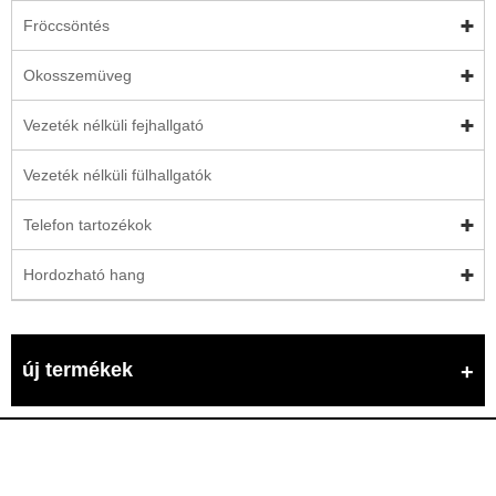
Fröccsöntés
Okosszemüveg
Vezeték nélküli fejhallgató
Vezeték nélküli fülhallgatók
Telefon tartozékok
Hordozható hang
új termékek