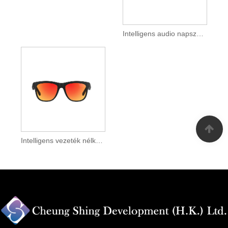
Intelligens audio napszemüveg fordítással
Intelligens vezeték nélküli szemüveg