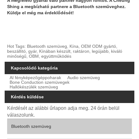
A megfelelő gyárral való partner nagyon fontos. A Cheung
Shing a megbízható partnere a Bluetooth szemüveghez.
Küldje el még ma érdeklődését!
Hot Tags: Bluetooth szemüveg, Kína, OEM ODM gyártó,
beszállító, gyár, Kínában készült, raktáron, legújabb, kiváló
minőségű, OBM, együttműködés
Kapcsolódó kategória
AI fényképezőgéppoharak
Audio szemüveg
Bone Conduction szemüvegek
Hallókészülék szemüveg
Kérdés küldése
Kérdését az alábbi űrlapon adja meg. 24 órán belül
válaszolunk.