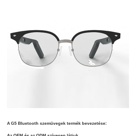
A G5 Bluetooth szemüvegek termék bevezetése:
Az OEM és az ODM szívesen látjuk.