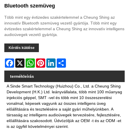
Bluetooth szemüveg
Több mint egy évtizedes szakértelemmel a Cheung Shing az
innovatív Bluetooth szemüveg vezető gyártója. Több mint egy
évtizedes szakértelemmel a Cheung Shing az innovatív intelligens
audioüvegek vezető gyártója.
Kérdés küldése
Facebook
X
WhatsApp
Pinterest
LinkedIn
Share
termékleírás
A Sinde Smart Technology (Huizhou) Co., Ltd. a Cheung Shing
Development (H.K.) Ltd. leányvállalata, több mint 100 műanyag
injekciós géppel, SMT -vel és több mint 10 összeszerelési
vonalmal, képesek vagyunk az összes intelligens üveg
előállítására és tesztelésére a saját gyári műhelyünkben. A
társaság az intelligens audioüvegek tervezésére, fejlesztésére,
előállítására szakosodott. Üdvözöljük az OEM -t és az ODM -et
is az ügyfél követelményei szerint.