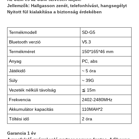
Jellemzők: Hallgasson zenét, telefonhívást, hangsegélyt
Nyitott fül kialakítása a biztonság érdekében
Termékmodell
SD-G5
Bluetooth verzió
V5.3
Termékméret
150*165*46 mm
Anyag
PC, abs
Játékidő
~ 5 óra
Súly
~ 39G
Vezeték nélküli távolság
≦ 15m
Frekvencia
2402-2480MHz
Akkumulátor kapacitás
110MAH*2
Töltési idő
2 óra
Garancia 1 év