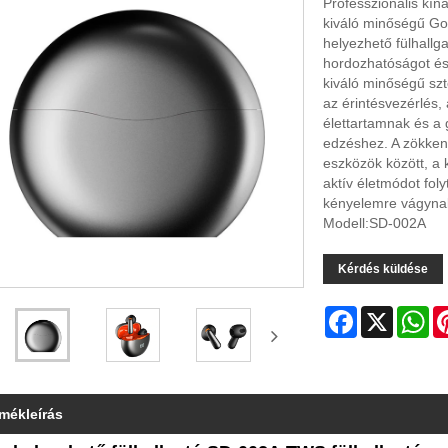
Professzionális kín
kiváló minőségű Go
helyezhető fülhall
hordozhatóságot és 
kiváló minőségű szt
az érintésvezérlés,
élettartamnak és a
edzéshez. A zökkenő
eszközök között, a k
aktív életmódot fol
kényelemre vágynak
Modell:SD-002A
Kérdés küldése
Facebook
X
Wh
rmékleírás