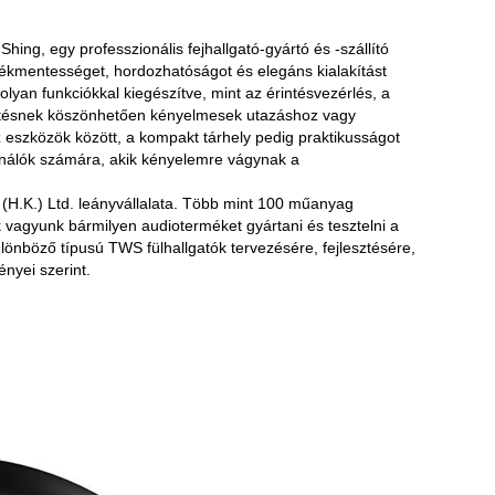
ng, egy professzionális fejhallgató-gyártó és -szállító
tékmentességet, hordozhatóságot és elegáns kialakítást
olyan funkciókkal kiegészítve, mint az érintésvezérlés, a
töltésnek köszönhetően kényelmesek utazáshoz vagy
z eszközök között, a kompakt tárhely pedig praktikusságot
asználók számára, akik kényelemre vágynak a
H.K.) Ltd. leányvállalata. Több mint 100 műanyag
vagyunk bármilyen audioterméket gyártani és tesztelni a
önböző típusú TWS fülhallgatók tervezésére, fejlesztésére,
nyei szerint.