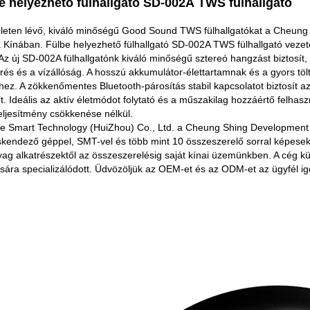
e helyezhető fülhallgató SD-002A TWS fülhallgató
leten lévő, kiváló minőségű Good Sound TWS fülhallgatókat a Cheung Shi
a Kínában. Fülbe helyezhető fülhallgató SD-002A TWS fülhallgató veze
 Az új SD-002A fülhallgatónk kiváló minőségű sztereó hangzást biztosít, 
rés és a vízállóság. A hosszú akkumulátor-élettartamnak és a gyors 
ez. A zökkenőmentes Bluetooth-párosítás stabil kapcsolatot biztosít a
ít. Ideális az aktív életmódot folytató és a műszakilag hozzáértő felh
ljesítmény csökkenése nélkül.
de Smart Technology (HuiZhou) Co., Ltd. a Cheung Shing Development (
kendező géppel, SMT-vel és több mint 10 összeszerelő sorral képesek 
g alkatrészektől az összeszerelésig saját kínai üzemünkben. A cég kül
sára specializálódott. Üdvözöljük az OEM-et és az ODM-et az ügyfél igé