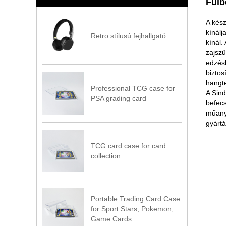
Fülb
A kész
kínálj
Retro stílusú fejhallgató
kínál.
zajszű
edzésh
biztos
hangte
Professional TCG case for
A Sin
PSA grading card
befecs
műanya
gyártá
TCG card case for card
collection
Portable Trading Card Case
for Sport Stars, Pokemon,
Game Cards