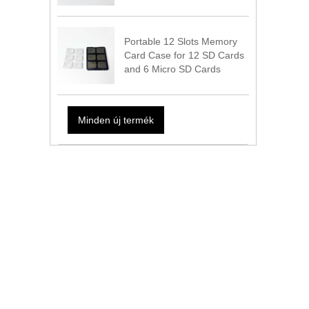
Portable 12 Slots Memory
Card Case for 12 SD Cards
and 6 Micro SD Cards
Minden új termék