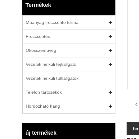
Termékek
Műanyag fröccsöntő forma
Fröccsöntés
Okosszemüveg
Vezeték nélküli fejhallgató
Vezeték nélküli fülhallgatók
Telefon tartozékok
Hordozható hang
te
új termékek