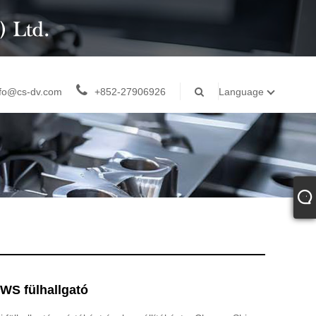
nfo@cs-dv.com
+852-27906926
Language
WS fülhallgató