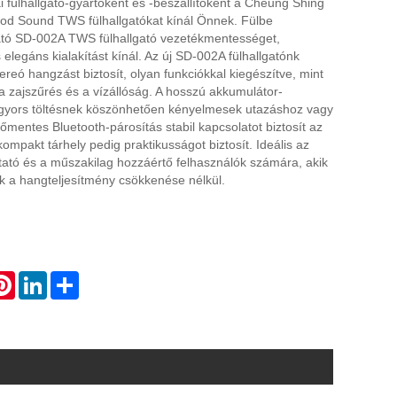
ai fülhallgató-gyártóként és -beszállítóként a Cheung Shing
od Sound TWS fülhallgatókat kínál Önnek. Fülbe
gató SD-002A TWS fülhallgató vezetékmentességet,
elegáns kialakítást kínál. Az új SD-002A fülhallgatónk
ereó hangzást biztosít, olyan funkciókkal kiegészítve, mint
 a zajszűrés és a vízállóság. A hosszú akkumulátor-
 gyors töltésnek köszönhetően kényelmesek utazáshoz vagy
mentes Bluetooth-párosítás stabil kapcsolatot biztosít az
ompakt tárhely pedig praktikusságot biztosít. Ideális az
ytató és a műszakilag hozzáértő felhasználók számára, akik
 a hangteljesítmény csökkenése nélkül.
atsApp
Pinterest
LinkedIn
Share