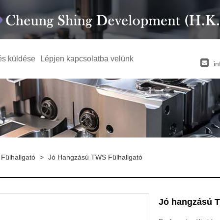
és küldése
Lépjen kapcsolatba velünk
i
Fülhallgató
>
Jó Hangzású TWS Fülhallgató
Jó hangzású T