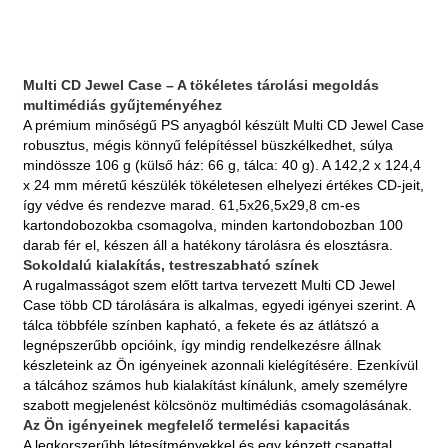
Multi CD Jewel Case – A tökéletes tárolási megoldás
multimédiás gyűjteményéhez
A prémium minőségű PS anyagból készült Multi CD Jewel Case
robusztus, mégis könnyű felépítéssel büszkélkedhet, súlya
mindössze 106 g (külső ház: 66 g, tálca: 40 g). A 142,2 x 124,4
x 24 mm méretű készülék tökéletesen elhelyezi értékes CD-jeit,
így védve és rendezve marad. 61,5x26,5x29,8 cm-es
kartondobozokba csomagolva, minden kartondobozban 100
darab fér el, készen áll a hatékony tárolásra és elosztásra.
Sokoldalú kialakítás, testreszabható színek
A rugalmasságot szem előtt tartva tervezett Multi CD Jewel
Case több CD tárolására is alkalmas, egyedi igényei szerint. A
tálca többféle színben kapható, a fekete és az átlátszó a
legnépszerűbb opcióink, így mindig rendelkezésre állnak
készleteink az Ön igényeinek azonnali kielégítésére. Ezenkívül
a tálcához számos hub kialakítást kínálunk, amely személyre
szabott megjelenést kölcsönöz multimédiás csomagolásának.
Az Ön igényeinek megfelelő termelési kapacitás
A legkorszerűbb létesítményekkel és egy képzett csapattal