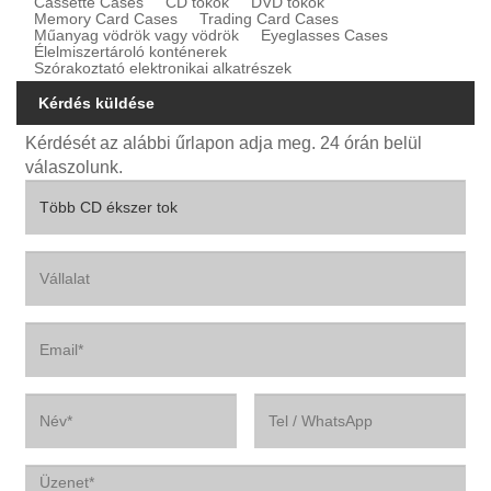
Cassette Cases
CD tokok
DVD tokok
Memory Card Cases
Trading Card Cases
Műanyag vödrök vagy vödrök
Eyeglasses Cases
Élelmiszertároló konténerek
Szórakoztató elektronikai alkatrészek
Kérdés küldése
Kérdését az alábbi űrlapon adja meg. 24 órán belül
válaszolunk.