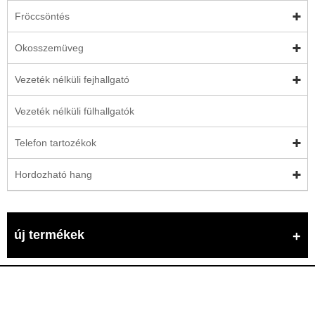
Fröccsöntés
Okosszemüveg
Vezeték nélküli fejhallgató
Vezeték nélküli fülhallgatók
Telefon tartozékok
Hordozható hang
új termékek