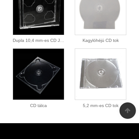
Dupla 10,4 mm-es CD Jewel tok
Kagylóhéjú CD tok
CD tálca
5,2 mm-es CD tok