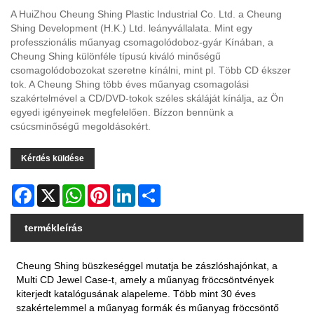
A HuiZhou Cheung Shing Plastic Industrial Co. Ltd. a Cheung
Shing Development (H.K.) Ltd. leányvállalata. Mint egy
professzionális műanyag csomagolódoboz-gyár Kínában, a
Cheung Shing különféle típusú kiváló minőségű
csomagolódobozokat szeretne kínálni, mint pl. Több CD ékszer
tok. A Cheung Shing több éves műanyag csomagolási
szakértelmével a CD/DVD-tokok széles skáláját kínálja, az Ön
egyedi igényeinek megfelelően. Bízzon bennünk a
csúcsminőségű megoldásokért.
Kérdés küldése
Facebook
X
WhatsApp
Pinterest
LinkedIn
Share
termékleírás
Cheung Shing büszkeséggel mutatja be zászlóshajónkat, a
Multi CD Jewel Case-t, amely a műanyag fröccsöntvények
kiterjedt katalógusának alapeleme. Több mint 30 éves
szakértelemmel a műanyag formák és műanyag fröccsöntő