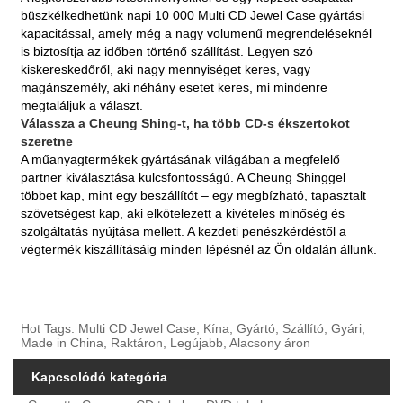
büszkélkedhetünk napi 10 000 Multi CD Jewel Case gyártási
kapacitással, amely még a nagy volumenű megrendeléseknél
is biztosítja az időben történő szállítást. Legyen szó
kiskereskedőről, aki nagy mennyiséget keres, vagy
magánszemély, aki néhány esetet keres, mi mindenre
megtaláljuk a választ.
Válassza a Cheung Shing-t, ha több CD-s ékszertokot
szeretne
A műanyagtermékek gyártásának világában a megfelelő
partner kiválasztása kulcsfontosságú. A Cheung Shinggel
többet kap, mint egy beszállítót – egy megbízható, tapasztalt
szövetségest kap, aki elkötelezett a kivételes minőség és
szolgáltatás nyújtása mellett. A kezdeti penészkérdéstől a
végtermék kiszállításáig minden lépésnél az Ön oldalán állunk.
Hot Tags: Multi CD Jewel Case, Kína, Gyártó, Szállító, Gyári,
Made in China, Raktáron, Legújabb, Alacsony áron
Kapcsolódó kategória