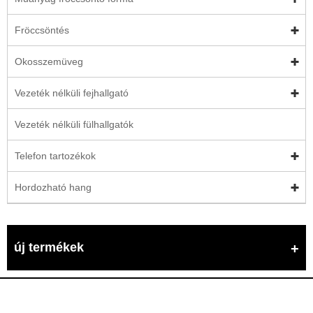
Fröccsöntés
Okosszemüveg
Vezeték nélküli fejhallgató
Vezeték nélküli fülhallgatók
Telefon tartozékok
Hordozható hang
új termékek