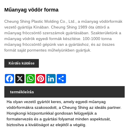
Műanyag vödör forma
Cheung Shing Plastic Molding Co., Ltd., a műanyag vödörformák
vezető gyártója Kínában. Cheung Shing 1989 óta úttörő a
műanyag fröccsöntő szerszámok gyártásában. Szakterületünk a
műanyag vödrök egyedi formák készítése. 100-1000 tonna
műanyag fröccsöntő gépünk van a gyártáshoz, és az összes
formát saját pormentes műhelyünkben gyártjuk.
Kérdés küldése
Facebook
X
WhatsApp
Pinterest
LinkedIn
Share
termékleírás
Ha olyan vezető gyártót keres, amely egyedi műanyag
vödörformákra szakosodott, a Cheung Shing az ideális partner.
Hongkongi központunkkal gondosan felügyeljük a
formatervezés és a gyártási folyamat minden aspektusát,
biztosítva a kiválóságot az elejétől a végéig.