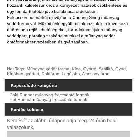
hozzánk küldetésünkhöz a környezeti hatások csökkentése és
egy fenntarthatóbb jövő kialakítása érdekében.
Fektessen be márkája jövőjébe a Cheung Shing műanyag
vödörformáival. Működjünk együtt, és aknázzuk ki a következő
áttörésben rejlő lehetőségeket, forradalmasítjuk a műanyag
vödöripart, páratlan szakértelmünkkel a műanyag vödör
öntőformák tervezésében és gyártásában.
Hot Tags: Műanyag vödör forma, Kína, Gyártó, Szállító, Gyári,
Kínában gyártott, Raktáron, Legújabb, Alacsony áron
Kapcsolódó kategória
Cold Runner műanyag fröccsöntő formák
Hot Runner műanyag fröccsöntő formák
Kérdés küldése
Kérdését az alábbi űrlapon adja meg. 24 órán belül
válaszolunk.