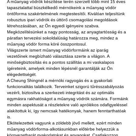
A műanyag vödrök készítése terén szerzett több mint 15 éves
tapasztalattal büszkélkedő mérnökeink a műanyag vödör
öntőforma szakértelmének megtestesítői. Kiválóan teljesítünk
robusztus ipari vödrök és úttörő csomagolási megoldások
létrehozásában, az Ön egyedi igényeire szabva.
Megközelítésünket a nagy pontosság, az anyagtartósság és a
páratlan tervezési sokoldalúság határozza meg, mindez a
műanyag vödör forma köré összpontosul.
Világszerte ismert műanyag vödörformáink az iparág
vezetőinek megbízható választása szerte a világon. A
minőségbiztosítás és a pontos szállítás a mi vaskalapos
ígéreteink, amelyek minden lépésnél garantálják az Ön
elégedettségét.
A Cheung Shingnél a mérnöki ragyogás és a gyakorlati
funkcionalitás találkozik. Terveinket szigorú tűrésszabályozás
vezérli, biztosítva a szerkezeti integritást és az optimális
egymásra rakhatóságot a műanyag vödrök számára. Formáink
minden aspektusát a részletekre való aprólékos odafigyeléssel
alakítottuk ki, így nemcsak hatékonyak, hanem fenntarthatóak
is.
Elkötelezettek vagyunk a zöldebb jövő mellett, ezért minden
műanyag vödörforma-alkotásunkban előtérbe helyezzük a
környezetbarát gyakorlatokat és anyagokat. Csatlakozzon